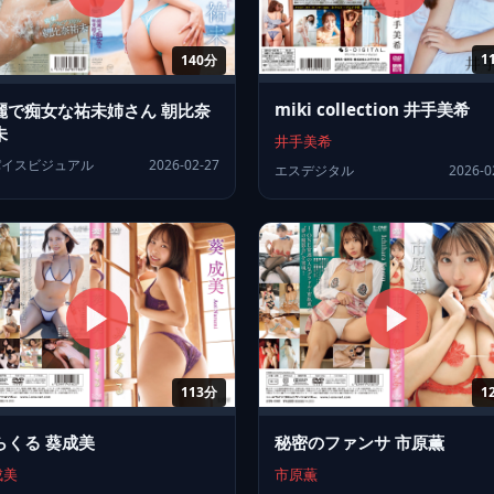
1
140分
miki collection 井手美希
麗で痴女な祐未姉さん 朝比奈
未
井手美希
パイスビジュアル
2026-02-27
エスデジタル
2026-0
1
113分
秘密のファンサ 市原薫
らくる 葵成美
市原薫
成美