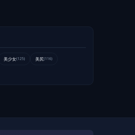
美少女
美尻
(125)
(116)