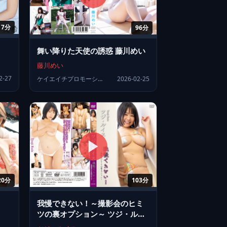
17分
96分
舞い降りた天使の誘惑 藤川めい
藤川めい
2-27
ケイエイチプロモーション
2026-02-25
20分
103分
我慢できない！～撮影会のヒミ
ツの裏オプション～ ツジ・ルイ
ス