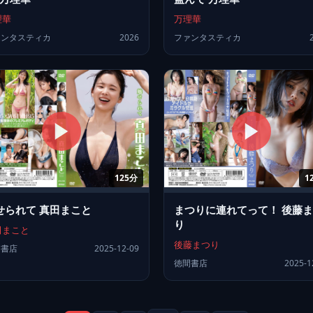
理華
万理華
ァンタスティカ
2026
ファンタスティカ
125分
1
せられて 真田まこと
まつりに連れてって！ 後藤
り
田まこと
後藤まつり
間書店
2025-12-09
徳間書店
2025-1