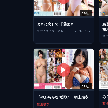
146分
まきに恋して 千葉まき
綺
祐
スパイスビジュアル
2026-02-27
ス
115分
み
「やわらかなお誘い」 桐山瑠衣
葵
桐山瑠衣