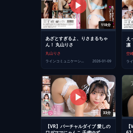
118分
あざとすぎるよ、りさまるちゃ
え
ん！ 丸山りさ
凛
丸山りさ
空
ラインコミュニケーションズ
2026-01-09
33分
【VR】バーチャルダイブ 愛しの
【V
ワガママにゃんこ 千歳ゆず
62