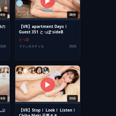
34分
38分
春の
【VR】apartment Days！
Guest 351 とっぽ sideB
とっぽ
2026
ファンタスティカ
2026
33分
33分
んぶ
【VR】Stop！ Look！ Listen！
Chiba Maki 千葉まき