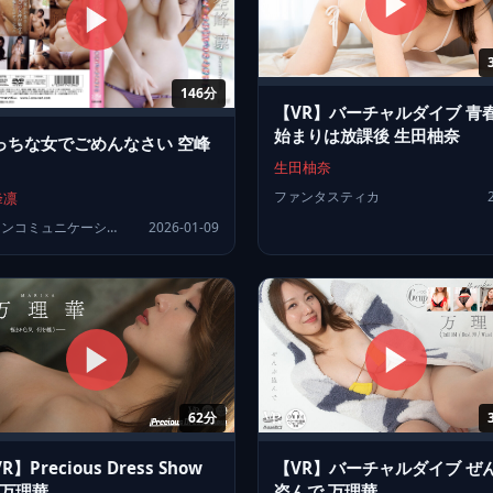
146分
【VR】バーチャルダイブ 青
始まりは放課後 生田柚奈
っちな女でごめんなさい 空峰
生田柚奈
ファンタスティカ
峰凛
ラインコミュニケーションズ
2026-01-09
62分
R】Precious Dress Show
【VR】バーチャルダイブ ぜ
 万理華
盗んで 万理華