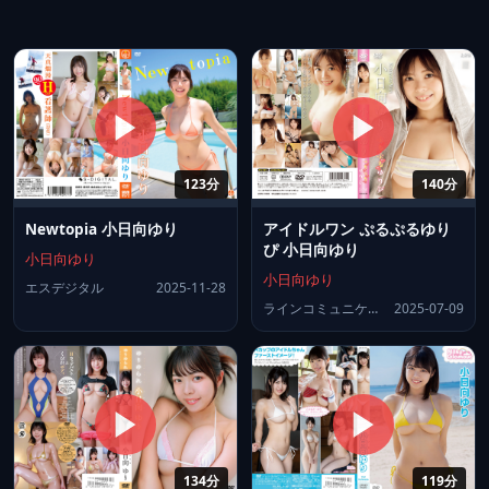
123分
140分
Newtopia 小日向ゆり
アイドルワン ぷるぷるゆり
ぴ 小日向ゆり
小日向ゆり
小日向ゆり
エスデジタル
2025-11-28
ラインコミュニケーションズ
2025-07-09
134分
119分