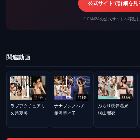
公式サイトで詳細を見
※ FANZAの公式サイトへ移動
関連動画
111分
114分
118分
ぶらり桃夢温泉
ラブアクチュアリ
ナナブンノハチ
桐山瑠衣
久遠夏美
相沢菜々子