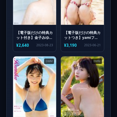
【電子版だけの特典カ
【電子版だけの特典カ
ット付き】金子みゆ
ットつき】yamiファ
1st写真集 恋人日記
ースト写真集
¥2,640
¥3,190
2023-08-23
2023-06-21
yammy！
DMM
DMM