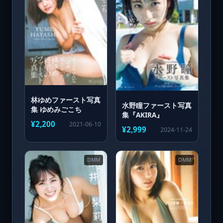
林ゆめファースト写真
水野瞳ファースト写真
集 ゆめみごこち
集『AKIRA』
¥2,200
2021-06-10
¥2,999
2024-11-24
DMM
DMM