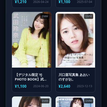
¥1,210
¥1,100
2026-04-24
2025-07-04
号未公開カット＞ ヤ
ンマガデジタ
DMM
DMM
【デジタル限定 YJ
川口葵写真集 あおい
PHOTO BOOK】武田
のすがお。
玲奈写真集「君の瞳
¥1,100
¥2,640
2024-06-20
2023-12-13
に、9年越しの夢を見
る。」
DMM
DMM