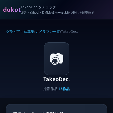
TakeoDec.をチェック
dokot
楽天・Yahoo!・DMMの3モール比較で推しを最安値で
グラビア・写真集
›
カメラマン一覧
›
TakeoDec.
📷
TakeoDec.
撮影作品
15作品