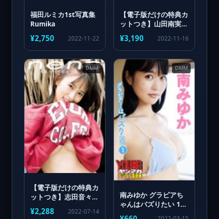
福田ルミカ1st写真集
【電子版だけの特典カ
Rumika
ットつき】山田南実写
真集『Departure』
¥2,750
¥3,190
2022-11-22
2022-11-16
DMM
DMM
【電子版だけの特典カ
南みゆか グラビアち
ットつき】志田音々フ
ゃんはバズりたい 1
ァースト写真集
¥2,288
2022-07-14
ヤンマガデジタル写真
『nene-まるっとぜん
¥660
2022-03-15