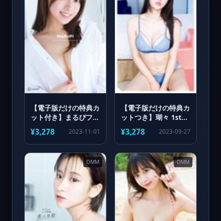
【電子版だけの特典カ
【電子版だけの特典カ
ット付き】まるぴファ
ットつき】瑚々 1st写
ースト写真集 まるご
真集 new crop
¥3,278
¥3,278
2023-11-01
2023-09-27
と
DMM
DMM