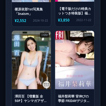
【電子版だけの特典カ
榎原依那1st写真集
ットつき特装版】福田
「Inaism」
ルミカ1st写真集
¥3,850
2022-11-22
¥2,552
2024-10-22
Rumika
DMM
DMM
澤田百 【増量版 全
福井梨莉華 背伸びの
50P】ヤンマガアザー
季節 FRIDAYデジタル
っす！＜YM2026年10
写真集