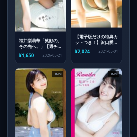
【電子版だけの特典カ
福井梨莉華「笑顔の、
ットつき！】沢口愛華
その先へ。」【週チャ
2nd写真集 背伸び
¥2,024
2021-05-01
ンデジグラ】
¥1,650
2026-05-21
DMM
DMM