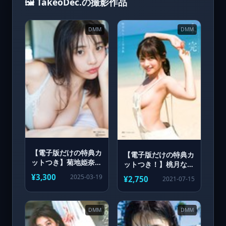
🖼️ TakeoDec.の撮影作品
DMM
DMM
【電子版だけの特典カ
【電子版だけの特典カ
ットつき】菊地姫奈写
ットつき！】桃月なし
真集「memory」
こ1st写真集 未完
¥3,300
2025-03-19
¥2,750
2021-07-15
DMM
DMM