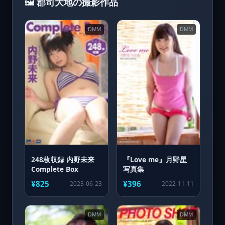
🖼️ 郡司大地の撮影作品
DMM
DMM
248枚収録 内野未来
『Love me』月野星
Complete Box
写真集
¥825
¥396
2023-06-23
2022-11-11
DMM
DMM