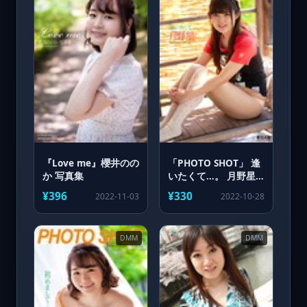
『Love me』櫻井のの
「PHOTO SHOT」 逢
か 写真集
いたくて…。 月野星
写真集
¥396
¥330
2022-11-03
2022-10-28
DMM
DMM