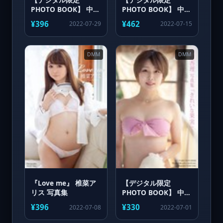
PHOTO BOOK】 中村
PHOTO BOOK】 中村
杏理 写真集 「夏に抱
杏理 写真集 「ひと夏
¥396
¥462
2022-07-29
2022-07-15
きしめて」
の経験」
DMM
DMM
『Love me』 椎菜ア
【デジタル限定
リス 写真集
PHOTO BOOK】 中村
杏理 写真集 「きれい
¥396
¥330
2022-07-08
2022-07-01
な果実」