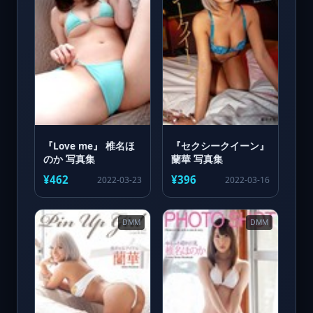
『Love me』 椎名ほ
『セクシークイーン』
のか 写真集
蘭華 写真集
¥462
¥396
2022-03-23
2022-03-16
DMM
DMM