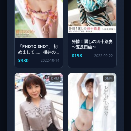
発情！麗しの四十路妻
「PHOTO SHOT」 初
〜五反田編〜
めまして…。 櫻井の
¥198
2022-09-22
のか 写真集
¥330
2022-10-14
DMM
DMM