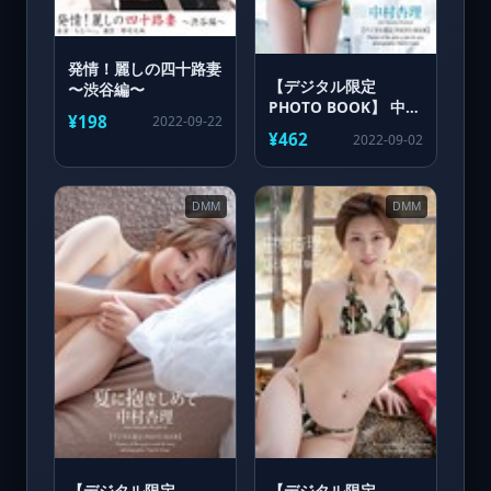
発情！麗しの四十路妻
【デジタル限定
〜渋谷編〜
PHOTO BOOK】 中村
¥198
2022-09-22
杏理 写真集 「とろけ
¥462
2022-09-02
たい気分」
DMM
DMM
【デジタル限定
【デジタル限定