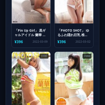
「Pin Up Girl」 黒ギ
「PHOTO SHOT」 ゆ
ャルアイドル 蘭華 写
るふわ隠れ巨乳 椎名
真集
ほのか 写真集
¥396
¥396
2022-03-09
2022-03-02
DMM
DMM