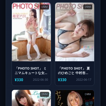
DMM
DMM
「PHOTO SHOT」 ミ
「PHOTO SHOT」 夏
ニマムキュートな女の
のひめごと 中村杏理
子 椎菜アリス 写真集
写真集
¥330
¥330
2022-06-30
2022-06-17
DMM
DMM