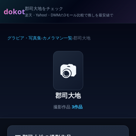
郡司大地をチェック
dokot
楽天・Yahoo!・DMMの3モール比較で推しを最安値で
グラビア・写真集
›
カメラマン一覧
›
郡司大地
📷
郡司大地
撮影作品
3作品