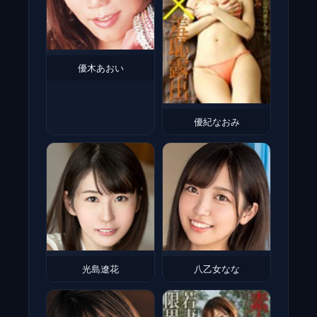
優木あおい
優紀なおみ
光島遼花
八乙女なな