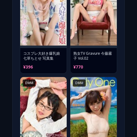
コスプレ大好き爆乳娘
熟女TV Gravure 今藤霧
七草ちとせ 写真集
子 Vol.02
¥396
¥770
DMM
DMM