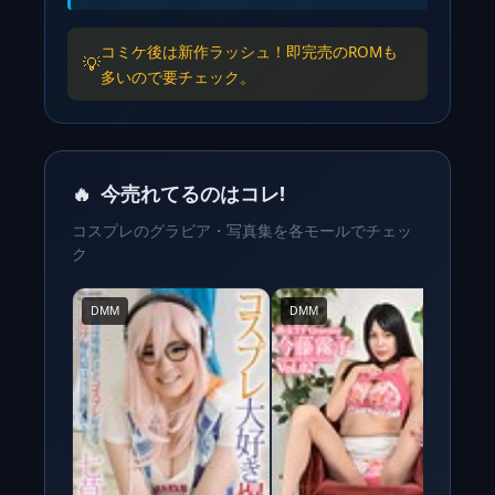
コミケ後は新作ラッシュ！即完売のROMも
💡
多いので要チェック。
🔥
今売れてるのはコレ!
コスプレのグラビア・写真集を各モールでチェッ
ク
DMM
DMM