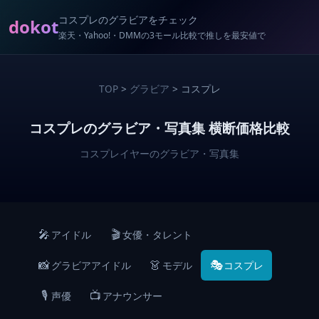
コスプレのグラビアをチェック
dokot
楽天・Yahoo!・DMMの3モール比較で推しを最安値で
TOP
>
グラビア
> コスプレ
コスプレのグラビア・写真集 横断価格比較
コスプレイヤーのグラビア・写真集
🎤
🎬
アイドル
女優・タレント
📸
👗
🎭
グラビアアイドル
モデル
コスプレ
🎙️
📺
声優
アナウンサー