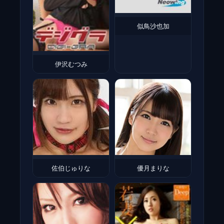
似鳥沙也加
伊沢むつみ
佐伯じゅりな
優月まりな