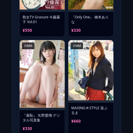
熟女TV Gravure 今藤霧
『Only One』 橋本あり
子 Vol.01
な
¥550
¥330
DMM
DMM
MAXING☆STYLE 葵ぶ
るま
『羞恥』 矢野愛璃 デジ
タル写真集
¥660
¥330