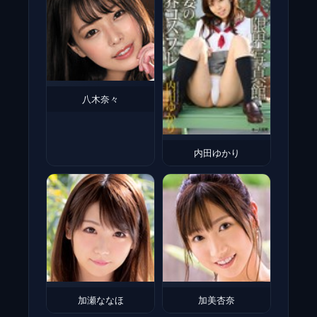
八木奈々
内田ゆかり
加瀬ななほ
加美杏奈