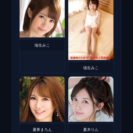
埴生みこ
埴生みこ
夏希まろん
夏木りん