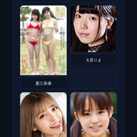
大原りま
夏江美優