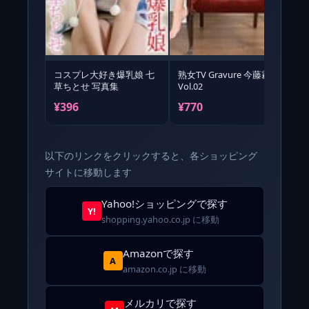
コスプレ大好き爆乳娘 七
熟女TV Gravure 今藤霧子
熟
草ちとせ 写真集
Vol.02
V
¥396
¥770
¥
以下のリンクをクリックすると、各ショッピング
サイトに移動します
Yahoo!ショッピングで探す
Y!
shopping.yahoo.co.jp に移動
Amazonで探す
A
amazon.co.jp に移動
メルカリで探す