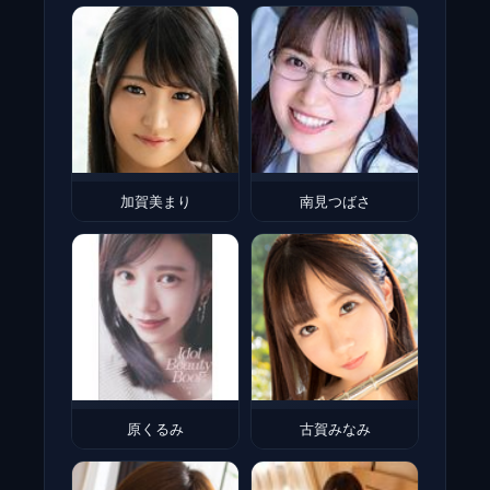
加賀美まり
南見つばさ
原くるみ
古賀みなみ